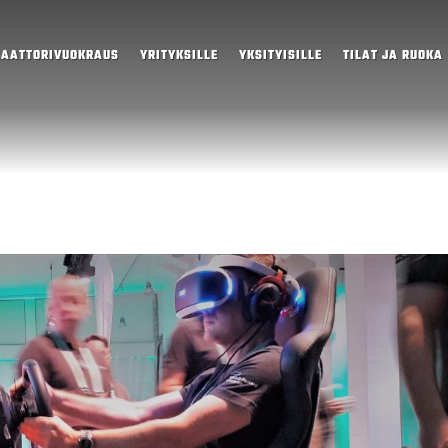
LAATTORIVUOKRAUS
YRITYKSILLE
YKSITYISILLE
TILAT JA RUOKA