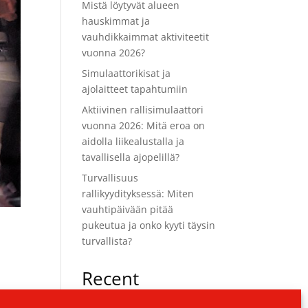
Mistä löytyvät alueen
hauskimmat ja
vauhdikkaimmat aktiviteetit
vuonna 2026?
Simulaattorikisat ja
ajolaitteet tapahtumiin
Aktiivinen rallisimulaattori
vuonna 2026: Mitä eroa on
aidolla liikealustalla ja
tavallisella ajopelillä?
Turvallisuus
rallikyydityksessä: Miten
vauhtipäivään pitää
pukeutua ja onko kyyti täysin
turvallista?
Recent
Comments