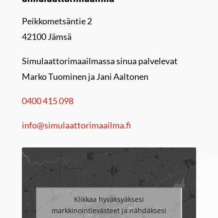
Peikkometsäntie 2
42100 Jämsä
Simulaattorimaailmassa sinua palvelevat
Marko Tuominen ja Jani Aaltonen
0400 415 098
info@simulaattorimaailma.fi
Klikkaa hyväksyäksesi
markkinointievästeet ja nähdäksesi