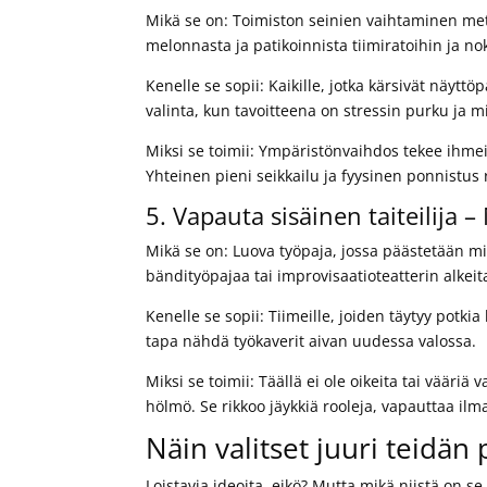
Mikä se on: Toimiston seinien vaihtaminen mets
melonnasta ja patikoinnista tiimiratoihin ja n
Kenelle se sopii: Kaikille, jotka kärsivät näytt
valinta, kun tavoitteena on stressin purku ja m
Miksi se toimii: Ympäristönvaihdos tekee ihme
Yhteinen pieni seikkailu ja fyysinen ponnistu
5. Vapauta sisäinen taiteilija 
Mikä se on: Luova työpaja, jossa päästetään miel
bändityöpajaa tai improvisaatioteatterin alkeit
Kenelle se sopii: Tiimeille, joiden täytyy potki
tapa nähdä työkaverit aivan uudessa valossa.
Miksi se toimii: Täällä ei ole oikeita tai vääri
hölmö. Se rikkoo jäykkiä rooleja, vapauttaa ilma
Näin valitset juuri teidän
Loistavia ideoita, eikö? Mutta mikä niistä on s