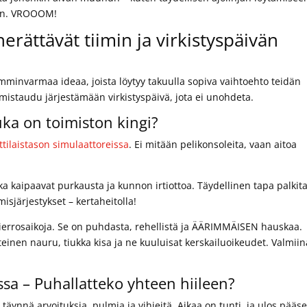
een. VROOOM!
 herättävät tiimin ja virkistyspäivän
omminvarmaa ideaa, joista löytyy takuulla sopiva vaihtoehto teidän
lmistaudu järjestämään virkistyspäivä, jota ei unohdeta.
Kuka on toimiston kingi?
ilaistason simulaattoreissa
. Ei mitään pelikonsoleita, vaan aitoa
jotka kaipaavat purkausta ja kunnon irtiottoa. Täydellinen tapa palkit
misjärjestykset – kertaheitolla!
in kierrosaikoja. Se on puhdasta, rehellistä ja ÄÄRIMMÄISEN hauskaa.
inen nauru, tiukka kisa ja ne kuuluisat kerskailuoikeudet. Valmiin
a – Puhallatteko yhteen hiileen?
täynnä arvoituksia, pulmia ja vihjeitä. Aikaa on tunti, ja ulos pääs