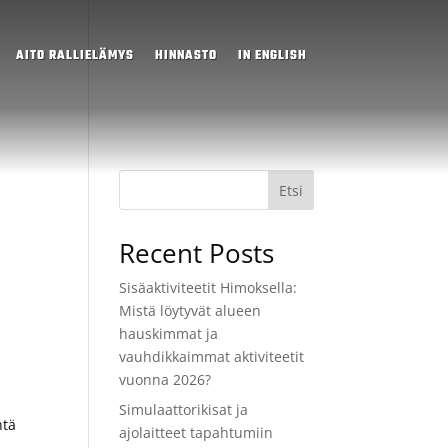
AITO RALLIELÄMYS
HINNASTO
IN ENGLISH
Etsi
Recent Posts
Sisäaktiviteetit Himoksella:
Mistä löytyvät alueen
hauskimmat ja
vauhdikkaimmat aktiviteetit
vuonna 2026?
Simulaattorikisat ja
htä
ajolaitteet tapahtumiin