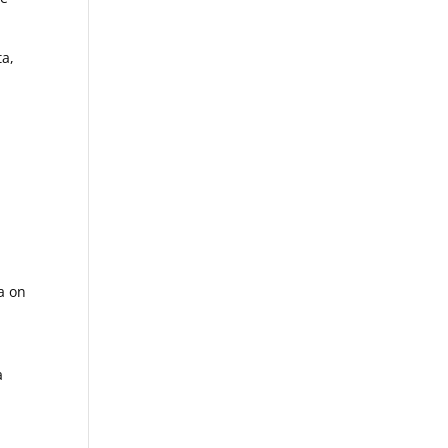
ta,
sa on
a