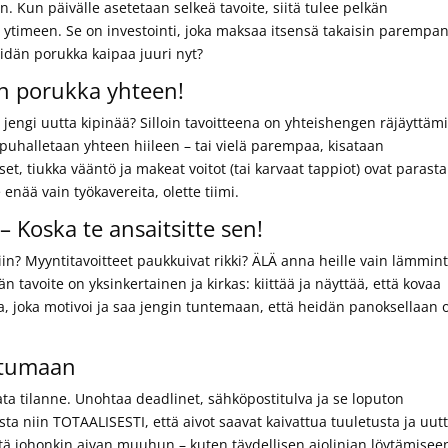
Kun päivälle asetetaan selkeä tavoite, siitä tulee pelkän
ytimeen. Se on investointi, joka maksaa itsensä takaisin parempa
teidän porukka kaipaa juuri nyt?
an porukka yhteen!
 jengi uutta kipinää? Silloin tavoitteena on yhteishengen räjäyttäm
a puhalletaan yhteen hiileen – tai vielä parempaa, kisataan
set, tiukka vääntö ja makeat voitot (tai karvaat tappiot) ovat parasta
 enää vain työkavereita, olette tiimi.
– Koska te ansaitsitte sen!
liin? Myyntitavoitteet paukkuivat rikki? ÄLÄ anna heille vain lämmin
n tavoite on yksinkertainen ja kirkas: kiittää ja näyttää, että kovaa
a, joka motivoi ja saa jengin tuntemaan, että heidän panoksellaan 
ettumaan
ata tilanne. Unohtaa deadlinet, sähköpostitulva ja se loputon
ta niin TOTAALISESTI, että aivot saavat kaivattua tuuletusta ja uut
ymistä johonkin aivan muuhun – kuten täydellisen ajolinjan löytämisee