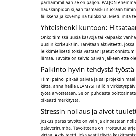
parhaimmillaan se on paljon, PALJON enemmän. 
hauskanpidon sijaan täsmäisku suoraan tiimin 
fiiliksenä ja kovempina tuloksina. Mieti, mitä 
Yhteishenki kuntoon: Hitsata
Onko tiimissä uusia kasvoja tai kaipaako vanha
uusiin korkeuksiin. Tarvitaan aktiviteetti, joss
leikkimielisesti toisia vastaan! Jaetut onnistumi
liimaa. Tavoite on selvä: päivän jälkeen ette ole
Palkinto hyvin tehdystä työstä 
Tiimi painoi pitkää päivää ja sai projektin maa
kättä, anna heille ELÄMYS! Tällöin virkistyspäivä
työtä arvostetaan. Se on puhdasta polttoainett
oikeasti merkitystä.
Stressin nollaus ja aivot tuul
Joskus paras tavoite on vain ja ainoastaan noll
palaverirumba. Tavoitteena on irrottautua arjes
virtaa. Aktiviteetti, joka vaatii täyttä keskitt