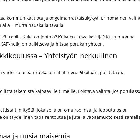
antaa kommunikaatiota ja ongelmanratkaisukykyä. Erinomainen valin
 alla – mutta hauskalla tavalla.
levät roolit. Kuka on johtaja? Kuka on luova keksijä? Kuka huomaa
A!”-hetki on palkitseva ja hitsaa porukan yhteen.
kkikoulussa – Yhteistyön herkullinen
 yhdessä usean ruokalajin illallinen. Pilkotaan, paistetaan,
llistä tekemistä kaipaaville tiimeille. Loistava valinta, jos porukas
ettista tiimityötä. Jokaisella on oma roolinsa, ja lopputulos on
. Se on täydellinen tapa rentoutua ja jutella vapaamuotoisesti samall
lmaa ja uusia maisemia