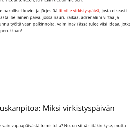
pakolliset kuviot ja järjestää
tiimille virkistyspäivä
, josta oikeasti
ä. Sellainen päivä, jossa nauru raikaa, adrenaliini virtaa ja
tunnu työltä vaan palkinnolta. Valmiina? Tässä tulee viisi ideaa, jotk
a porukkaan!
skanpitoa: Miksi virkistyspäivän
 vain vapaapäivästä toimistolta? No, on siinä siitäkin kyse, mutta