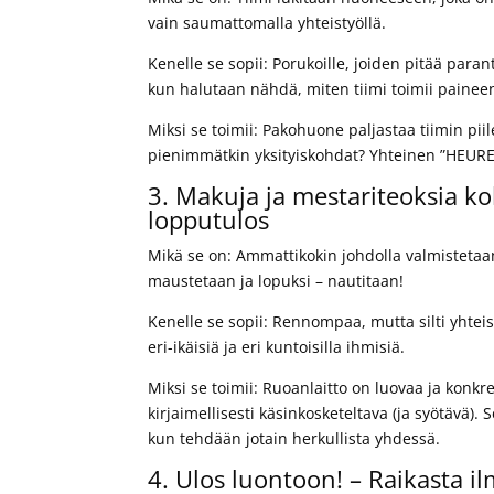
vain saumattomalla yhteistyöllä.
Kenelle se sopii: Porukoille, joiden pitää par
kun halutaan nähdä, miten tiimi toimii paineen
Miksi se toimii: Pakohuone paljastaa tiimin pii
pienimmätkin yksityiskohdat? Yhteinen ”HEUREK
3. Makuja ja mestariteoksia ko
lopputulos
Mikä se on: Ammattikokin johdolla valmistetaan
maustetaan ja lopuksi – nautitaan!
Kenelle se sopii: Rennompaa, mutta silti yhteisö
eri-ikäisiä ja eri kuntoisilla ihmisiä.
Miksi se toimii: Ruoanlaitto on luovaa ja konkre
kirjaimellisesti käsinkosketeltava (ja syötävä)
kun tehdään jotain herkullista yhdessä.
4. Ulos luontoon! – Raikasta i