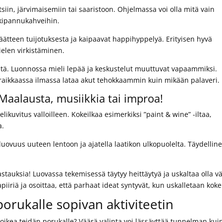
iin, järvimaisemiin tai saaristoon. Ohjelmassa voi olla mitä vain
okipannukahveihin.
öpäätteen tuijotuksesta ja kaipaavat happihyppelyä. Erityisen hyvä
ielen virkistäminen.
itä. Luonnossa mieli lepää ja keskustelut muuttuvat vapaammiksi.
s raikkaassa ilmassa lataa akut tehokkaammin kuin mikään palaveri.
– Maalausta, musiikkia tai improa!
ikuvitus valloilleen. Kokeilkaa esimerkiksi ”paint & wine” -iltaa,
a.
a luovuus uuteen lentoon ja ajatella laatikon ulkopuolelta. Täydellin
ä vastauksia! Luovassa tekemisessä täytyy heittäytyä ja uskaltaa olla 
piiriä ja osoittaa, että parhaat ideat syntyvät, kun uskalletaan kokei
 porukalle sopivan aktiviteetin
e oikea teidän porukalle? Väärä valinta voi lässäyttää tunnelman kui