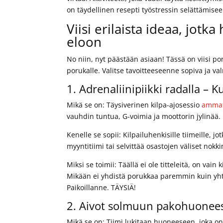
on täydellinen resepti työstressin selättämis
Viisi erilaista ideaa, jotka
eloon
No niin, nyt päästään asiaan! Tässä on viisi p
porukalle. Valitse tavoitteeseenne sopiva ja va
1. Adrenaliinipiikki radalla – 
Mikä se on: Täysiverinen kilpa-ajosessio
ammatt
vauhdin tuntua, G-voimia ja moottorin jylinää.
Kenelle se sopii: Kilpailuhenkisille tiimeille, 
myyntitiimi tai selvittää osastojen väliset nokki
Miksi se toimii: Täällä ei ole titteleitä, on va
Mikään ei yhdistä porukkaa paremmin kuin yhte
Paikoillanne. TÄYSIÄ!
2. Aivot solmuun pakohuoneess
Mikä se on: Tiimi lukitaan huoneeseen, joka on 