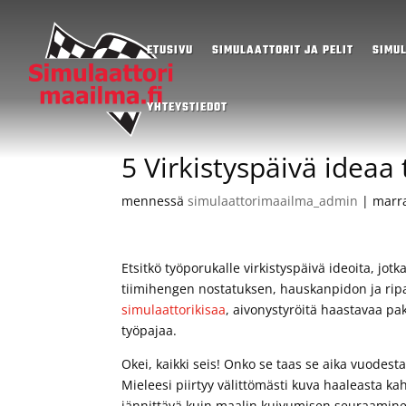
ETUSIVU
SIMULAATTORIT JA PELIT
SIMU
YHTEYSTIEDOT
5 Virkistyspäivä ideaa
mennessä
simulaattorimaailma_admin
|
marra
Etsitkö työporukalle virkistyspäivä ideoita, jotk
tiimihengen nostatuksen, hauskanpidon ja ripau
simulaattorikisaa
, aivonystyröitä haastavaa pa
työpajaa.
Okei, kaikki seis! Onko se taas se aika vuodesta
Mieleesi piirtyy välittömästi kuva haaleasta kahv
jännittävä kuin maalin kuivumisen seuraamine