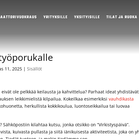
LAATTORIVUOKRAUS
YRITYKSILLE
YKSITYISILLE
TILAT JA RUOKA
 työporukalle
s 11, 2025
|
Sisällöt
a eivät ole pelkkää keilausta ja kahvittelua? Parhaat ideat yhdistävät
ksen leikkimielistä kilpailua. Kokeilkaa esimerkiksi
vauhdikasta
kohuonetta, herkullista kokkikoulua, luontoseikkailua tai luovaa
? Sähköpostiin kilahtaa kutsu, jonka otsikko on ”Virkistyspäivä”.
ista, kuivasta pullasta ja siitä iänikuisesta aktiviteetista, joka on y
n. Tiedät tunteen, ja mekin tiedämme sen.