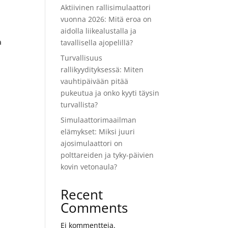
Aktiivinen rallisimulaattori
vuonna 2026: Mitä eroa on
aidolla liikealustalla ja
a
tavallisella ajopelillä?
Turvallisuus
rallikyydityksessä: Miten
vauhtipäivään pitää
pukeutua ja onko kyyti täysin
turvallista?
Simulaattorimaailman
elämykset: Miksi juuri
ajosimulaattori on
polttareiden ja tyky-päivien
kovin vetonaula?
Recent
Comments
Ei kommentteja.