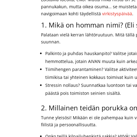
pannukakun, mutta oikea osuma… se muistetaan
navigoimaan kohti täydellistä
virkistyspäivää
.
1. Mikä on homman nimi? (Eli s
Palataan vielä kerran lähtöruutuun. Mitä tällä
suunnan.
Palkinto ja puhdas hauskanpito? Valitse jotai
hemmottelua, jotain AIVAN muuta kuin arke
Tiimihengen parantaminen? Valitse aktiviteet
tiimikisa tai yhteinen kokkaus toimivat kuin
Stressin nollaus? Suunnatkaa luontoon tai val
päästä pois toimiston seinien sisältä.
2. Millainen teidän porukka on
Tunne yleisösi! Mikään ei ole pahempaa kuin vied
fiilistä ja persoonallisuutta.
Onko teillä kilpailuhenkistä sakkia? HYVÄ! Va