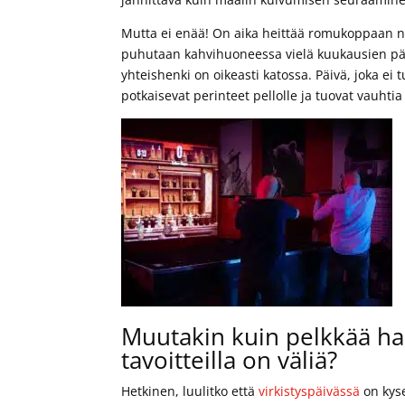
Mutta ei enää! On aika heittää romukoppaan ne 
puhutaan kahvihuoneessa vielä kuukausien pääst
yhteishenki on oikeasti katossa. Päivä, joka ei 
potkaisevat perinteet pellolle ja tuovat vauhti
Muutakin kuin pelkkää hau
tavoitteilla on väliä?
Hetkinen, luulitko että
virkistyspäivässä
on kyse