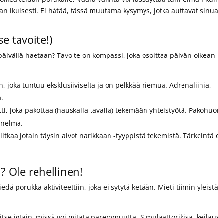
 ikuisesti. Ei hätää, tässä muutama kysymys, jotka auttavat sinu
e tavoite!)
 päivällä haetaan? Tavoite on kompassi, joka osoittaa päivän oikean
n, joka tuntuu eksklusiiviselta ja on pelkkää riemua. Adrenaliinia,
a.
ti, joka pakottaa (hauskalla tavalla) tekemään yhteistyötä. Pakohuo
 unelma.
itkaa jotain täysin aivot narikkaan -tyyppistä tekemistä. Tärkeintä 
? Ole rehellinen!
ä porukka aktiviteettiin, joka ei sytytä ketään. Mieti tiimin yleist
litse jotain, missä voi mitata paremmuutta. Simulaattorikisa, keilau