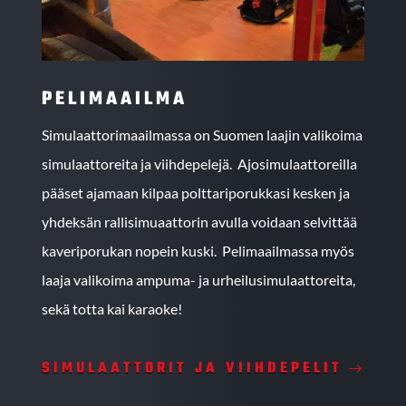
PELIMAAILMA
Simulaattorimaailmassa on Suomen laajin valikoima
simulaattoreita ja viihdepelejä. Ajosimulaattoreilla
pääset ajamaan kilpaa polttariporukkasi kesken ja
yhdeksän rallisimuaattorin avulla voidaan selvittää
kaveriporukan nopein kuski. Pelimaailmassa myös
laaja valikoima ampuma- ja urheilusimulaattoreita,
sekä totta kai karaoke!
SIMULAATTORIT JA VIIHDEPELIT