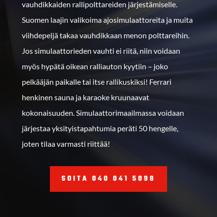
vauhdikkaiden rallipolttareiden järjestämiselle.
Suomen laajin valikoima ajosimulaattoreita ja muita
viihdepeljä takaa vauhdikkaan menon polttareihin.
Jos simulaattorieden vauhti ei riitä, niin voidaan
myös hypätä oikean ralliauton kyytiin – joko
pelkääjän paikalle tai itse rallikuskiksi! Ferrari
henkinen sauna ja karaoke kruunaavat
kokonaisuuden. Simulaattorimaailmassa voidaan
järjestaa yksityistapahtumia peräti 50 hengelle,
joten tilaa varmasti riittää!
SOITA 040 041 5098